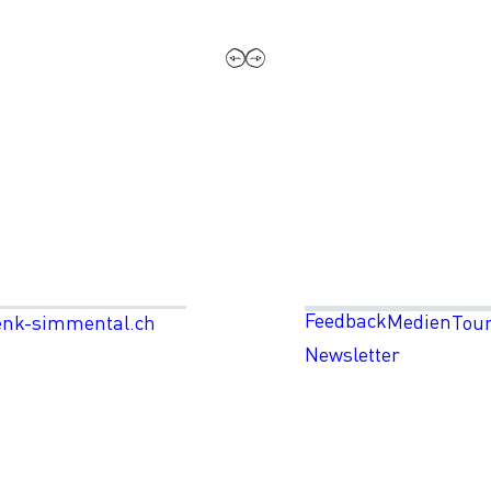
Feedback
Medien
enk-simmental.ch
Tou
Newsletter