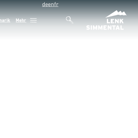
de
en
fr
narik
Mehr