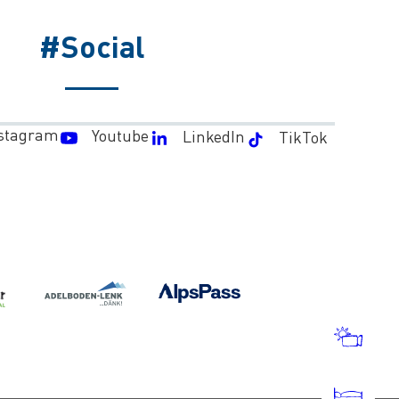
#Social
stagram
Youtube
LinkedIn
TikTok
WET
UND
WEB
BUC