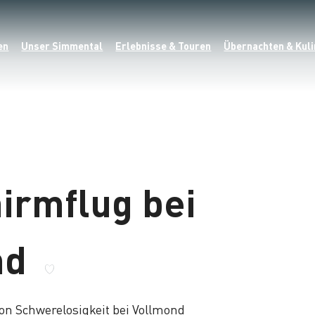
en
Unser Simmental
Erlebnisse & Touren
Übernachten & Kuli
hirmflug bei
nd
von Schwerelosigkeit bei Vollmond