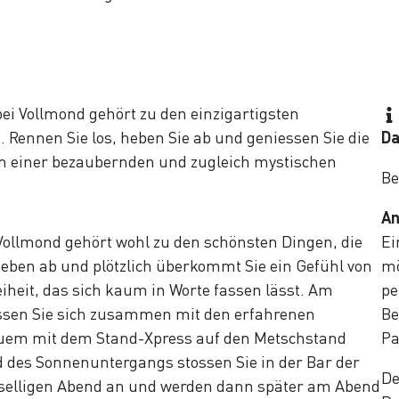
bei Vollmond gehört zu den einzigartigsten
 Rennen Sie los, heben Sie ab und geniessen Sie die
Da
in einer bezaubernden und zugleich mystischen
Be
A
 Vollmond gehört wohl zu den schönsten Dingen, die
Ei
eben ab und plötzlich überkommt Sie ein Gefühl von
mö
iheit, das sich kaum in Worte fassen lässt. Am
pe
ssen Sie sich zusammen mit den erfahrenen
Be
quem mit dem Stand-Xpress auf den Metschstand
Pa
 des Sonnenuntergangs stossen Sie in der Bar der
De
eselligen Abend an und werden dann später am Abend