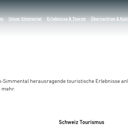
en
Unser Simmental
Erlebnisse & Touren
Übernachten & Kuli
k-Simmental herausragende touristische Erlebnisse anbi
r mehr.
Schweiz Tourismus