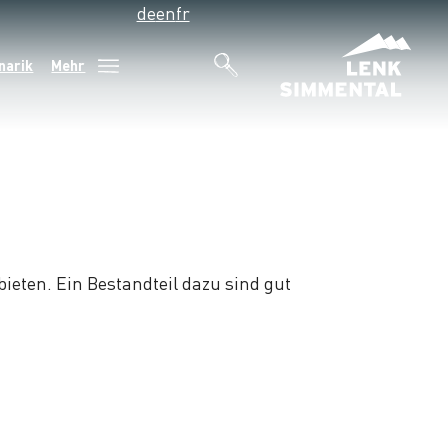
de
en
fr
narik
Mehr
eten. Ein Bestandteil dazu sind gut