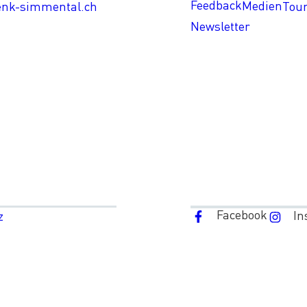
Feedback
Medien
enk-simmental.ch
Tou
Newsletter
Facebook
In
z