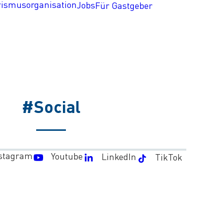
rismusorganisation
Jobs
Für Gastgeber
#Social
stagram
Youtube
LinkedIn
TikTok