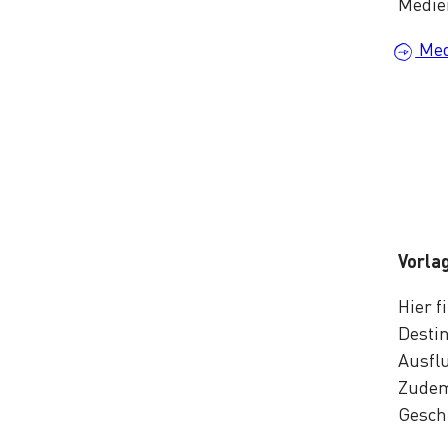
Medie
Med
Vorla
Hier 
Desti
Ausflu
Zudem
Gesch