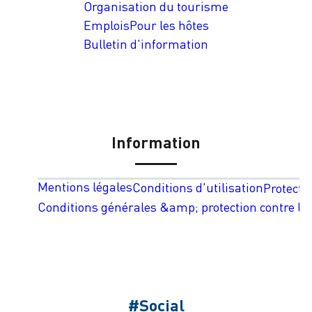
Organisation du tourisme
Emplois
Pour les hôtes
Bulletin d'information
Information
Mentions légales
Conditions d'utilisation
Protecti
Conditions générales &amp; protection contre les
#Social