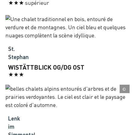
supérieur
St.
Stephan
WISTÄTTBLICK OG/DG OST
©
Lenk
im
Simmental