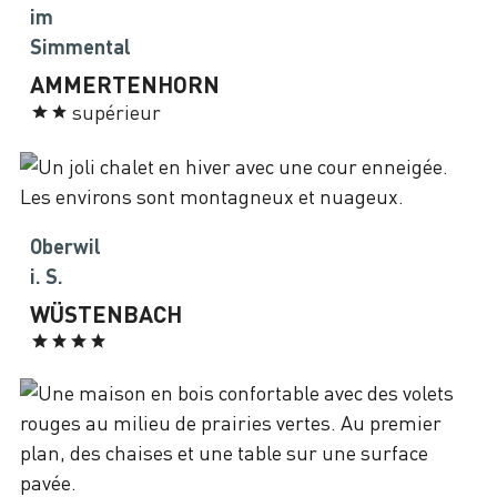
im
Simmental
AMMERTENHORN
supérieur
Oberwil
i. S.
WÜSTENBACH