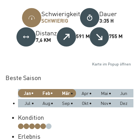
Schwierigkeit
Dauer
SCHWIERIG
3:35 H
Distanz
591 M
755 M
7,6 KM
Karte im Popup öffnen
Beste Saison
Jan
Feb
Mär
Apr
Mai
Jun
Jul
Aug
Sep
Okt
Nov
Dez
Kondition
Erlebnis