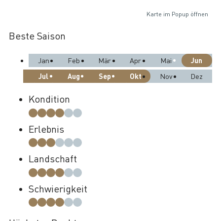
Karte im Popup öffnen
Beste Saison
Jun
Jan
Feb
Mär
Apr
Mai
Jul
Aug
Sep
Okt
Nov
Dez
Kondition
Erlebnis
Landschaft
Schwierigkeit