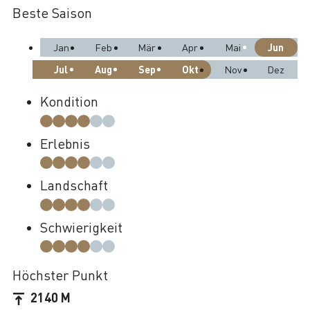
Beste Saison
Jun
Jan
Feb
Mär
Apr
Mai
Jul
Aug
Sep
Okt
Nov
Dez
Kondition
Erlebnis
Landschaft
Schwierigkeit
Höchster Punkt
2140 M