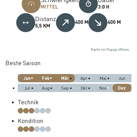
MITTEL
3:0 H
Distanz
400 M
400 M
5,5 KM
Karte im Popup öffnen
Beste Saison
Jan
Feb
Mär
Apr
Mai
Jun
Dez
Jul
Aug
Sep
Okt
Nov
Technik
Kondition