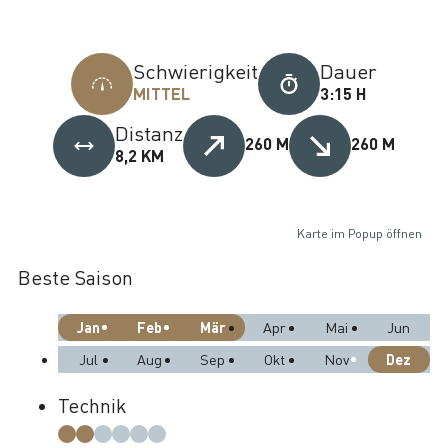
Schwierigkeit
Dauer
MITTEL
3:15 H
Distanz
260 M
260 M
8,2 KM
Karte im Popup öffnen
Beste Saison
Jan
Feb
Mär
Apr
Mai
Jun
Dez
Jul
Aug
Sep
Okt
Nov
Technik