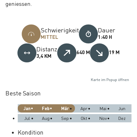
geniessen.
Schwierigkeit
Dauer
MITTEL
1:40 H
Distanz
640 M
19 M
3,4 KM
Karte im Popup öffnen
Beste Saison
Jan
Feb
Mär
Apr
Mai
Jun
Jul
Aug
Sep
Okt
Nov
Dez
Kondition