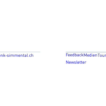
Feedback
Medien
enk-simmental.ch
Tou
Newsletter