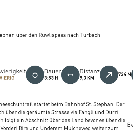
tephan über den Rüwlispass nach Turbach.
wierigkeit
Dauer
Distanz
724 M
WIERIG
3:53 H
9,3 KM
neeschuhtrail startet beim Bahnhof St. Stephan. Der
lich über die geräumte Strasse via Fangli und Dürri
 folgt ein Abschnitt über das Land bevor es über die
Be
 Vorderi Bire und Underem Mulcheweg weiter zum