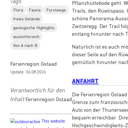
Tags
Pflanzhüttebode geht. W
Flora
Fauna
Forstwege
Trails, den Rüwlispass.
schöne Panorama Aussich
freies Gelände
Zwitzeregg. Der Trail 
geologische Highlights
entlang hinunter nach 
aussichtsreich
Von A nach B
Natürlich ist es auch mö
dieser Seite auf den R
gemütlich hinunter nach
Ferienregion Gstaad
Update: 06.08.2026
ANFAHRT
Verantwortlich für den
Die Ferienregion Gstaad
Inhalt
Ferienregion Gstaad
Grenze zum französischs
Auto von der Thunersee
bequem erreichbar. Dir
This website
Hochgeschwindigkeits-Zu