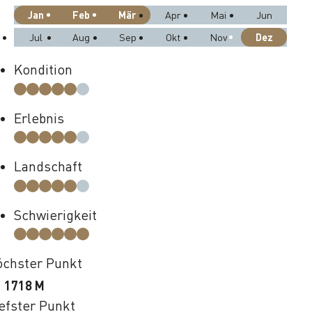
Jan
Feb
Mär
Apr
Mai
Jun
Dez
Jul
Aug
Sep
Okt
Nov
Kondition
Erlebnis
Landschaft
Schwierigkeit
chster Punkt
1718 M
efster Punkt