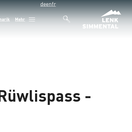
de
en
fr
narik
Mehr
 Rüwlispass -