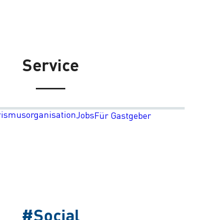
Service
rismusorganisation
Jobs
Für Gastgeber
#Social