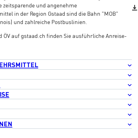
ne zeitsparende und angenehme
ittel in der Region Gstaad sind die Bahn "MOB"
ois) und zahlreiche Postbuslinien.
d ÖV auf gstaad.ch finden Sie ausführliche Anreise-
KEHRSMITTEL
G
ISE
ONEN