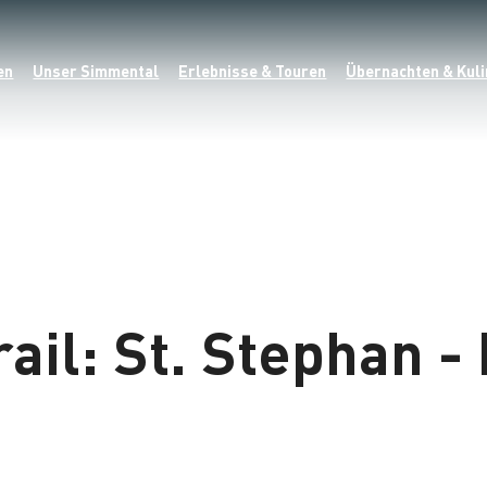
en
Unser Simmental
Erlebnisse & Touren
Übernachten & Kuli
ail: St. Stephan -