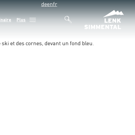
de
en
fr
inaire
Plus