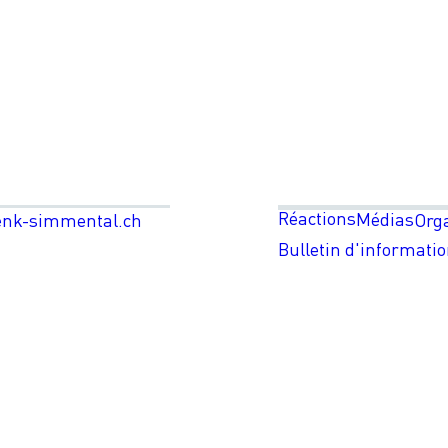
Réactions
Médias
enk-simmental.ch
Org
Bulletin d'informati