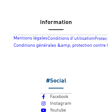
Information
Mentions légales
Conditions d'utilisation
Protecti
Conditions générales &amp; protection contre les
#Social
Facebook
Instagram
Youtube