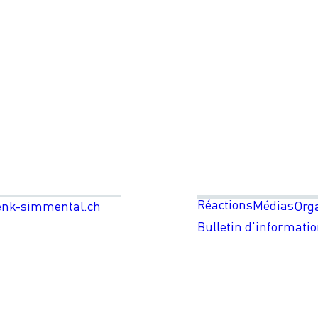
Réactions
Médias
enk-simmental.ch
Org
Bulletin d'informati