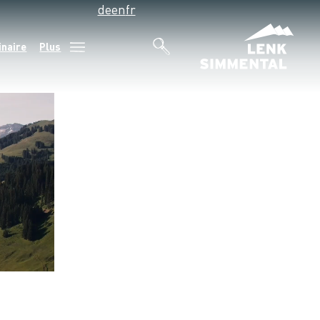
de
en
fr
inaire
Plus