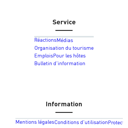
Service
Réactions
Médias
Organisation du tourisme
Emplois
Pour les hôtes
Bulletin d'information
Information
Mentions légales
Conditions d'utilisation
Protecti