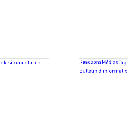
Réactions
Médias
enk-simmental.ch
Org
Bulletin d'informati