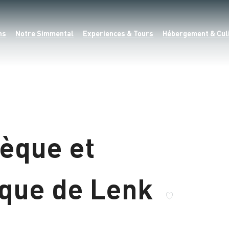
ns
Notre Simmental
Experiences & Tours
Hébergement & Cul
hèque et
èque de Lenk