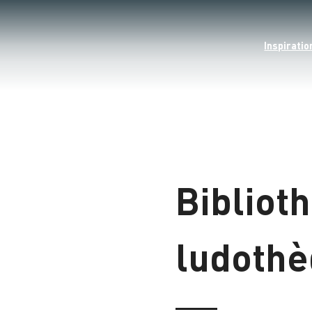
Inspiratio
Bibliot
ludoth