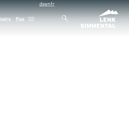
de
en
fr
inaire
Plus