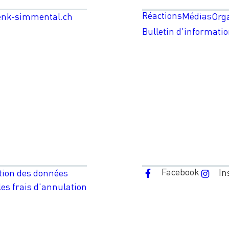
Réactions
Médias
enk-simmental.ch
Org
Bulletin d'informati
Facebook
In
tion des données
es frais d'annulation