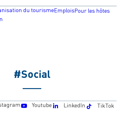
anisation du tourisme
Emplois
Pour les hôtes
on
#Social
stagram
Youtube
LinkedIn
TikTok