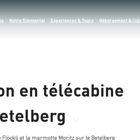
ns
Notre Simmental
Experiences & Tours
Hébergement & Cul
on en télécabine
Betelberg
 Flöckli et la marmotte Moritz sur le Betelberg