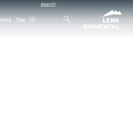
de
en
fr
inaire
Plus