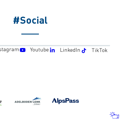
#Social
stagram
Youtube
LinkedIn
TikTok
MÉT
ET
WEB