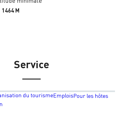
titude minimale
1464 M
Service
anisation du tourisme
Emplois
Pour les hôtes
on