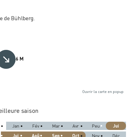
e de Bühlberg.
6 M
Ouvrir la carte en popup
illeure saison
Jui
Jan
Fév
Mar
Avr
Peu
Jui
Aoû
Sep
Oct
Nov
Déc