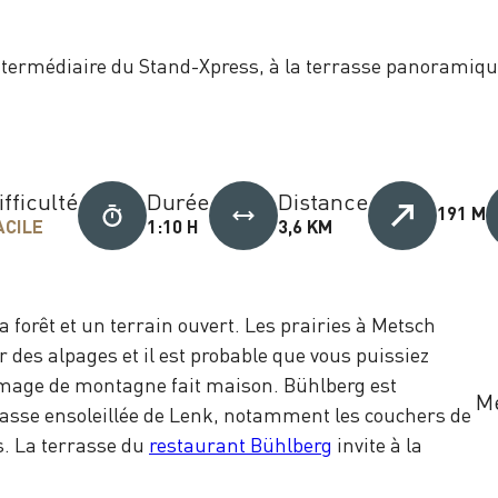
intermédiaire du Stand-Xpress, à la terrasse panoramiqu
ifficulté
Durée
Distance
191 M
ACILE
1:10 H
3,6 KM
a forêt et un terrain ouvert. Les prairies à Metsch
r des alpages et il est probable que vous puissiez
omage de montagne fait maison. Bühlberg est
Me
asse ensoleillée de Lenk, notamment les couchers de
s. La terrasse du
restaurant Bühlberg
invite à la