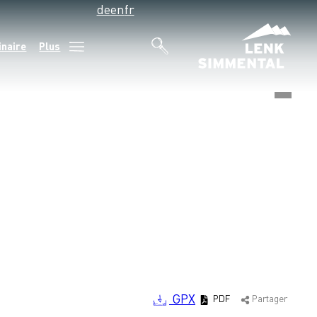
de
en
fr
inaire
Plus
©
GPX
PDF
Partager