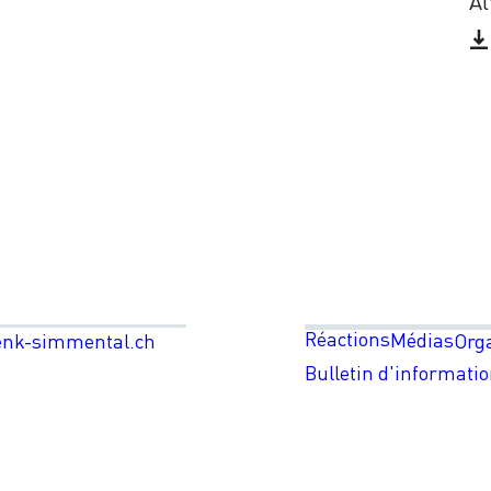
Al
Réactions
Médias
enk-simmental.ch
Org
Bulletin d'informati