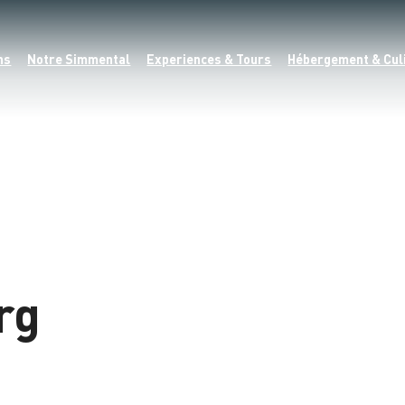
ns
Notre Simmental
Experiences & Tours
Hébergement & Cul
rg