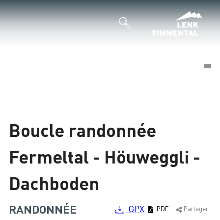
©
©
Chargement
Boucle randonnée
Fermeltal - Höuweggli -
Dachboden
RANDONNÉE
GPX
PDF
Partager