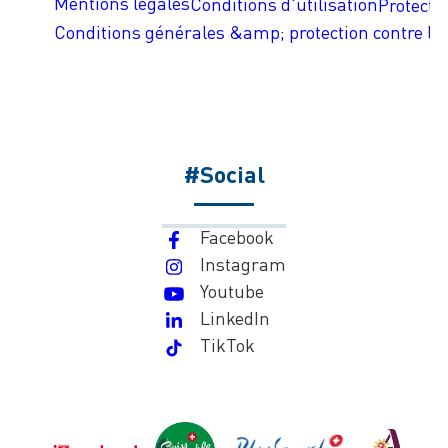
Mentions légales
Conditions d'utilisation
Protecti
Conditions générales &amp; protection contre les
#Social
Facebook
Instagram
Youtube
LinkedIn
TikTok