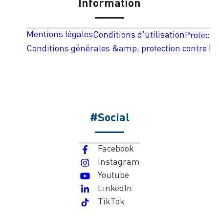
Information
Mentions légales
Conditions d'utilisation
Protecti
Conditions générales &amp; protection contre les
#Social
Facebook
Instagram
Youtube
LinkedIn
TikTok