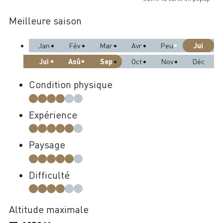
Meilleure saison
Jui
Jan
Fév
Mar
Avr
Peu
Jui
Aoû
Sep
Oct
Nov
Déc
Condition physique
Expérience
Paysage
Difficulté
Altitude maximale