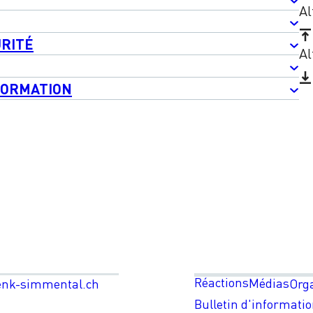
Al
URITÉ
Al
FORMATION
Réactions
Médias
enk-simmental.ch
Org
Bulletin d'informati