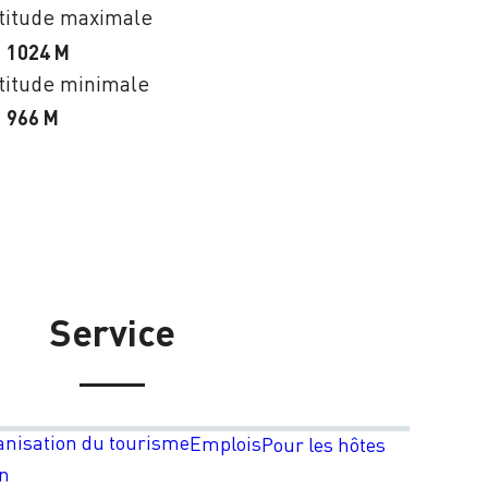
titude maximale
1024 M
titude minimale
966 M
Service
anisation du tourisme
Emplois
Pour les hôtes
on