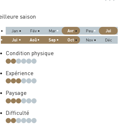
illeure saison
Avr
Jui
Jan
Fév
Mar
Peu
Jui
Aoû
Sep
Oct
Nov
Déc
Condition physique
Expérience
Paysage
Difficulté