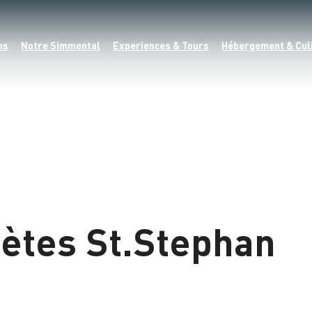
ns
Notre Simmental
Experiences & Tours
Hébergement & Cul
ètes St.Stephan