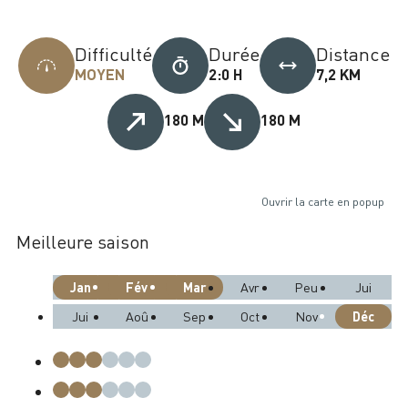
Difficulté
Durée
Distance
MOYEN
2:0 H
7,2 KM
180 M
180 M
Ouvrir la carte en popup
Meilleure saison
Jan
Fév
Mar
Avr
Peu
Jui
Déc
Jui
Aoû
Sep
Oct
Nov