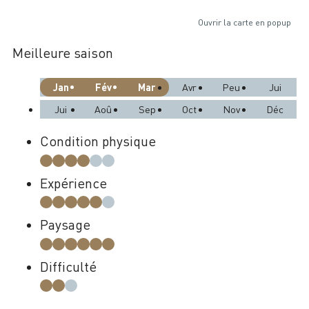
Ouvrir la carte en popup
Meilleure saison
Jan
Fév
Mar
Avr
Peu
Jui
Jui
Aoû
Sep
Oct
Nov
Déc
Condition physique
Expérience
Paysage
Difficulté