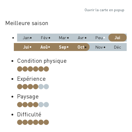
Ouvrir la carte en popup
Meilleure saison
Jui
Jan
Fév
Mar
Avr
Peu
Jui
Aoû
Sep
Oct
Nov
Déc
Condition physique
Expérience
Paysage
Difficulté