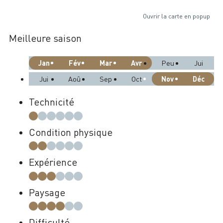
Ouvrir la carte en popup
Meilleure saison
Jan
Fév
Mar
Avr
Peu
Jui
Nov
Déc
Jui
Aoû
Sep
Oct
Technicité
Condition physique
Expérience
Paysage
Difficulté