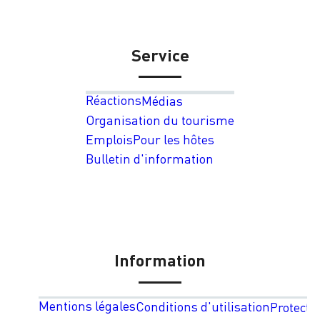
Service
Réactions
Médias
Organisation du tourisme
Emplois
Pour les hôtes
Bulletin d'information
Information
Mentions légales
Conditions d'utilisation
Protecti