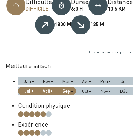
Difficulté
Durée
Distance
DIFFICILE
6:0 H
13,6 KM
1800 M
135 M
Ouvrir la carte en popup
Meilleure saison
Jan
Fév
Mar
Avr
Peu
Jui
Jui
Aoû
Sep
Oct
Nov
Déc
Condition physique
Expérience