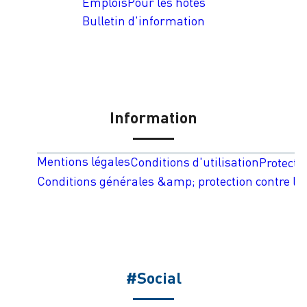
Emplois
Pour les hôtes
Bulletin d'information
Information
Mentions légales
Conditions d'utilisation
Protecti
Conditions générales &amp; protection contre les
#Social