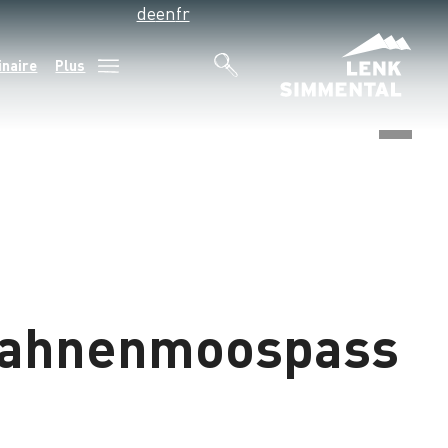
de
en
fr
inaire
Plus
©
 Hahnenmoospass