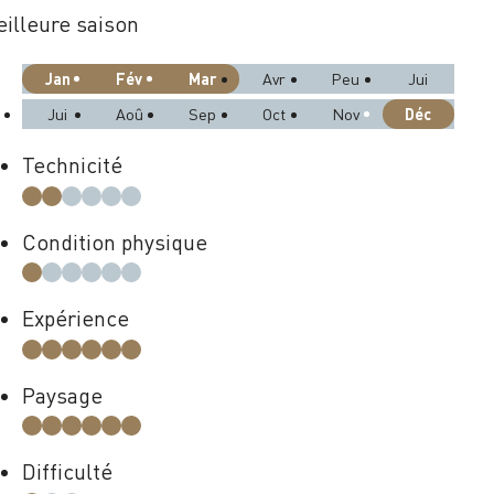
illeure saison
Jan
Fév
Mar
Avr
Peu
Jui
Déc
Jui
Aoû
Sep
Oct
Nov
Technicité
Condition physique
Expérience
Paysage
Difficulté