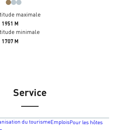
titude maximale
1951 M
titude minimale
1707 M
Service
anisation du tourisme
Emplois
Pour les hôtes
on