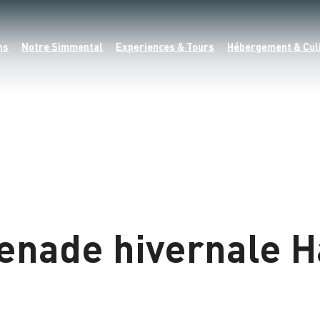
ns
Notre Simmental
Experiences & Tours
Hébergement & Cul
menade hivernale