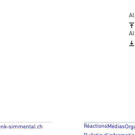
Al
Al
Réactions
Médias
enk-simmental.ch
Org
Bulletin d'informati