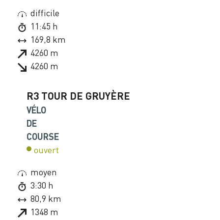
difficile
11:45 h
169,8 km
4260 m
4260 m
R3 TOUR DE GRUYÈRE
VÉLO
DE
COURSE
ouvert
moyen
3:30 h
80,9 km
1348 m