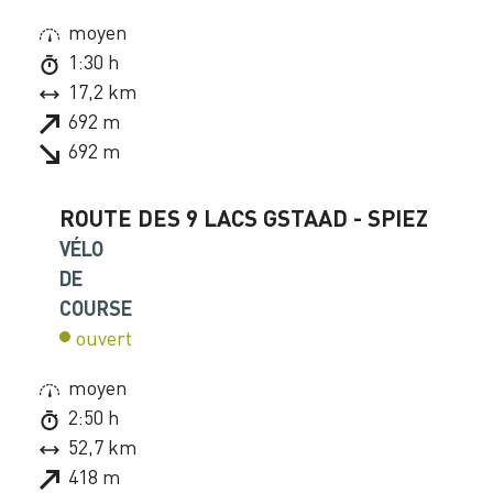
moyen
1:30 h
17,2 km
692 m
692 m
ROUTE DES 9 LACS GSTAAD - SPIEZ
VÉLO
DE
COURSE
ouvert
moyen
2:50 h
52,7 km
418 m