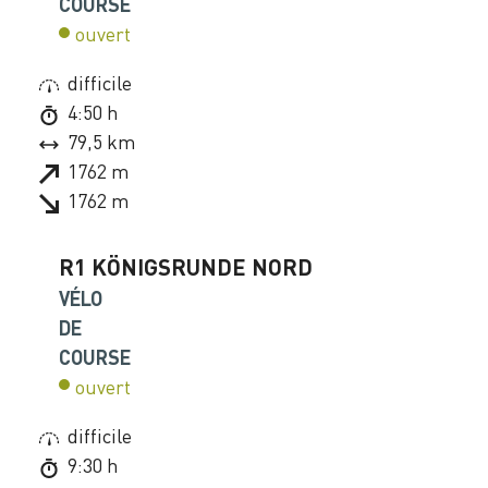
COURSE
ouvert
difficile
4:50 h
79,5 km
1762 m
1762 m
R1 KÖNIGSRUNDE NORD
VÉLO
DE
COURSE
ouvert
difficile
9:30 h