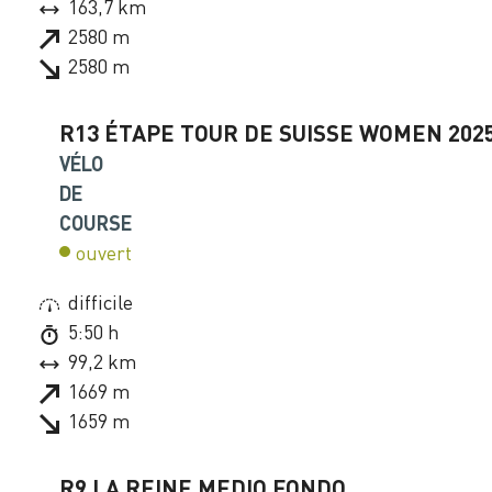
163,7 km
2580 m
2580 m
R13 ÉTAPE TOUR DE SUISSE WOMEN 2025
VÉLO
DE
COURSE
ouvert
difficile
5:50 h
99,2 km
1669 m
1659 m
R9 LA REINE MEDIO FONDO