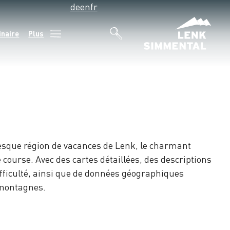
de
en
fr
inaire
Plus
oresque région de vacances de Lenk, le charmant
 course. Avec des cartes détaillées, des descriptions
ifficulté, ainsi que de données géographiques
s montagnes.