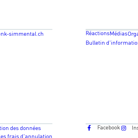
Réactions
Médias
enk-simmental.ch
Org
Bulletin d'informati
Facebook
In
tion des données
es frais d'annulation