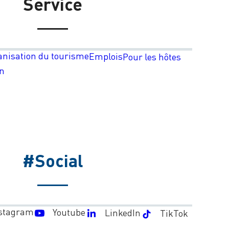
Service
anisation du tourisme
Emplois
Pour les hôtes
on
#Social
stagram
Youtube
LinkedIn
TikTok