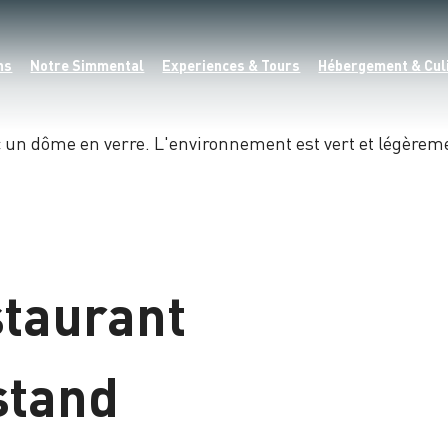
ns
Notre Simmental
Experiences & Tours
Hébergement & Cul
taurant
stand