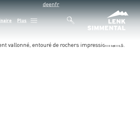
de
en
fr
inaire
Plus