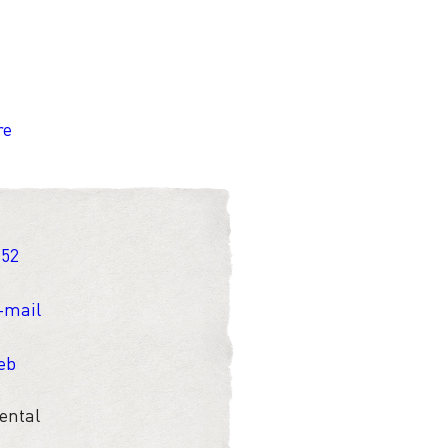
re
 52
-mail
web
ental