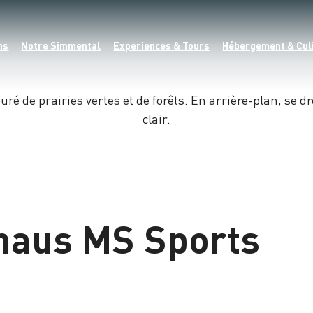
ns
Notre Simmental
Experiences & Tours
Hébergement & Cul
haus MS Sports