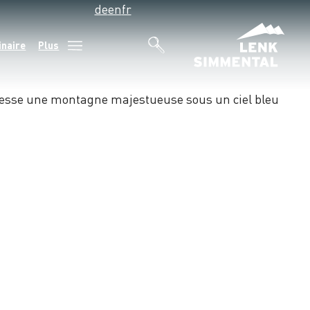
de
en
fr
inaire
Plus