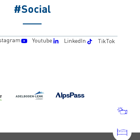
#Social
stagram
Youtube
LinkedIn
TikTok
MÉT
ET
WEB
HÉB