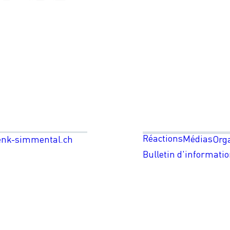
Réactions
Médias
enk-simmental.ch
Org
Bulletin d'informati