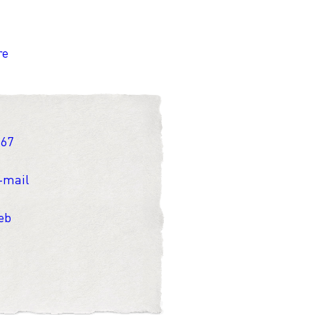
re
 67
-mail
web