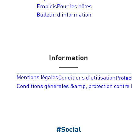
Emplois
Pour les hôtes
Bulletin d'information
Information
Mentions légales
Conditions d'utilisation
Protecti
Conditions générales &amp; protection contre les
#Social