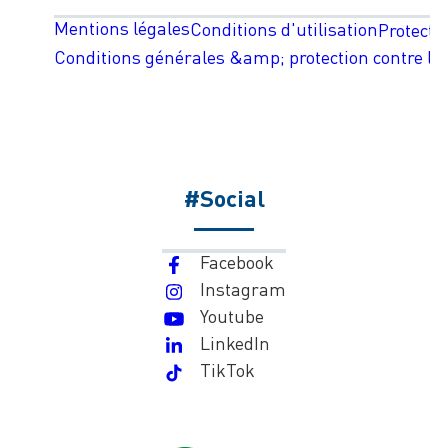
Mentions légales
Conditions d'utilisation
Protecti
Conditions générales &amp; protection contre les
#Social
Facebook
Instagram
Youtube
LinkedIn
TikTok