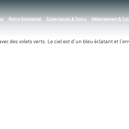
ns
Notre Simmental
Experiences & Tours
Hébergement & Cul