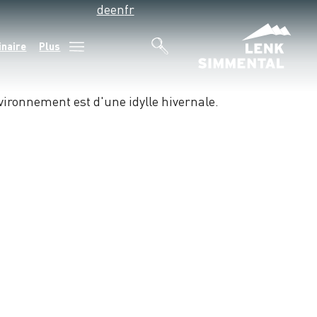
de
en
fr
inaire
Plus