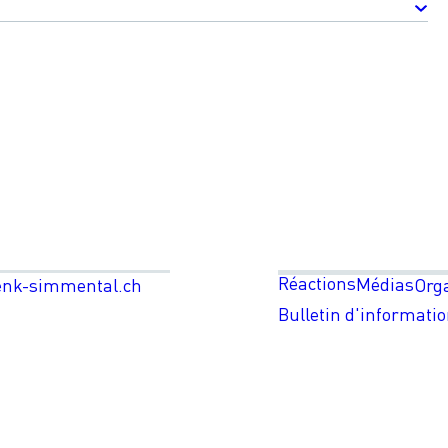
Réactions
Médias
enk-simmental.ch
Org
Bulletin d'informati