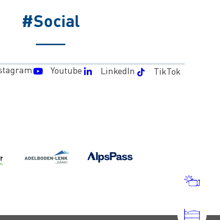
#Social
stagram
Youtube
LinkedIn
TikTok
MÉT
ET
WEB
HÉB