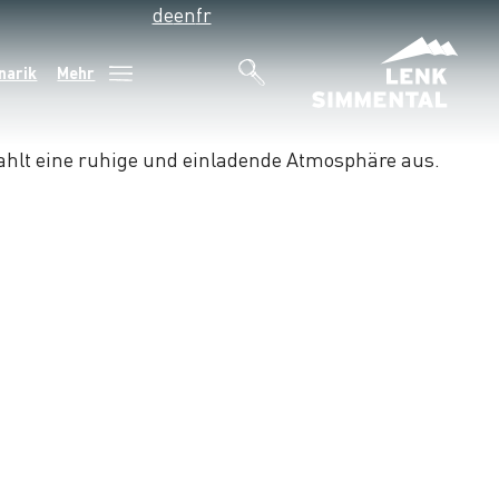
de
en
fr
narik
Mehr