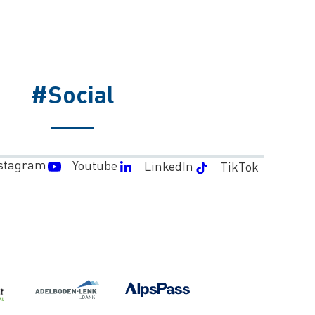
#Social
stagram
Youtube
LinkedIn
TikTok
WET