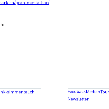
park.ch/gran-masta-bar/
.
ähr
Feedback
Medien
enk-simmental.ch
Tou
Newsletter