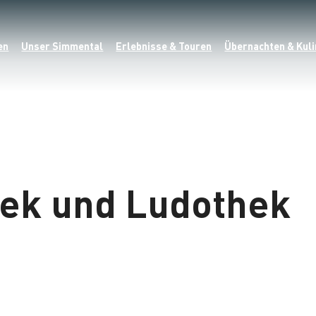
en
Unser Simmental
Erlebnisse & Touren
Übernachten & Kuli
hek und Ludothek