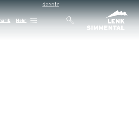
de
en
fr
narik
Mehr