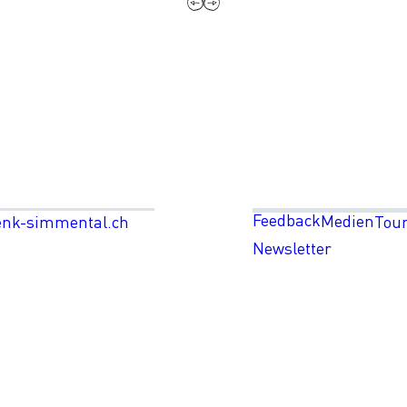
Feedback
Medien
enk-simmental.ch
Tou
Newsletter