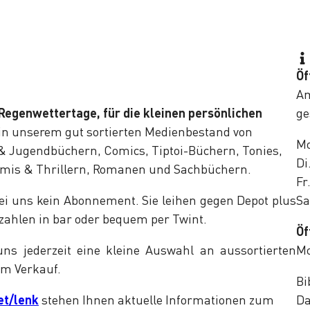
Öf
Am
Regenwettertage, für die kleinen persönlichen
ge
 in unserem gut sortierten Medienbestand von
Mo
& Jugendbüchern, Comics, Tiptoi-Büchern, Tonies,
Di
mis & Thrillern, Romanen und Sachbüchern.
Fr
ei uns kein Abonnement. Sie leihen gegen Depot plus
Sa
zahlen in bar oder bequem per Twint.
Öf
ns jederzeit eine kleine Auswahl an aussortierten
Mo
m Verkauf.
Bi
t/lenk
stehen Ihnen aktuelle Informationen zum
Da