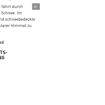
©
ed
TS-
NG