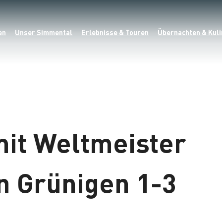
en
Unser Simmental
Erlebnisse & Touren
Übernachten & Kuli
mit Weltmeister
n Grünigen 1-3