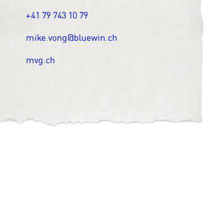
+41 79 743 10 79
mike.vong@bluewin.ch
mvg.ch