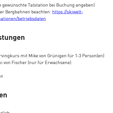
te gewünschte Talstation bei Buchung angeben)
 der Bergbahnen beachten:
https://skiwelt-
mationen/betriebsdaten
istungen
rvingkurs mit Mike von Grünigen für 1-3 Person(en)
ki von Fischer (nur für Erwachsene)
en
en
rlich