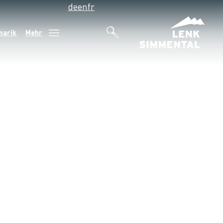
de
en
fr
narik
Mehr