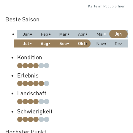
Karte im Popup öffnen
Beste Saison
Jun
Jan
Feb
Mär
Apr
Mai
Jul
Aug
Sep
Okt
Nov
Dez
Kondition
Erlebnis
Landschaft
Schwierigkeit
Höchster Punkt