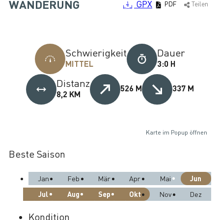
WANDERUNG
GPX
PDF
Teilen
Schwierigkeit
Dauer
MITTEL
3:0 H
Distanz
526 M
337 M
8,2 KM
Karte im Popup öffnen
Beste Saison
Jun
Jan
Feb
Mär
Apr
Mai
Jul
Aug
Sep
Okt
Nov
Dez
Kondition