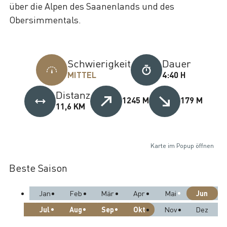
über die Alpen des Saanenlands und des
Obersimmentals.
Schwierigkeit
Dauer
MITTEL
4:40 H
Distanz
1245 M
179 M
11,6 KM
Karte im Popup öffnen
Beste Saison
Jun
Jan
Feb
Mär
Apr
Mai
Jul
Aug
Sep
Okt
Nov
Dez