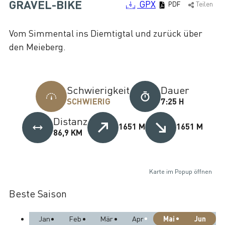
GRAVEL-BIKE
GPX
PDF
Teilen
Vom Simmental ins Diemtigtal und zurück über
den Meieberg.
Schwierigkeit
Dauer
SCHWIERIG
7:25 H
Distanz
1651 M
1651 M
86,9 KM
Karte im Popup öffnen
Beste Saison
Mai
Jun
Jan
Feb
Mär
Apr