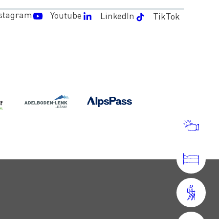
stagram
Youtube
LinkedIn
TikTok
WET
UND
WEB
BUC
BETR