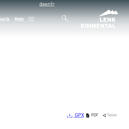
de
en
fr
narik
Mehr
GPX
PDF
Teilen