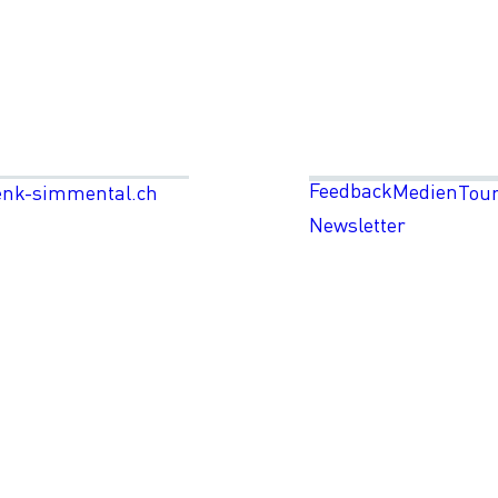
Feedback
Medien
enk-simmental.ch
Tou
Newsletter