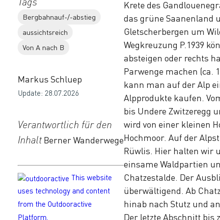
Tags
Krete des Gandlouenegr
Bergbahnauf-/-abstieg
das grüne Saanenland 
Gletscherbergen um Wild
aussichtsreich
Wegkreuzung P.1939 könn
Von A nach B
absteigen oder rechts ha
Parwenge machen (ca. 15
Markus Schluep
kann man auf der Alp ein
Update: 28.07.2026
Alpprodukte kaufen. Vom
bis Undere Zwitzeregg 
Verantwortlich für den
wird von einer kleinen 
Hochmoor. Auf der Alpst
Inhalt
Berner Wanderwege
Rüwlis. Hier halten wir
einsame Waldpartien und
Chatzestalde. Der Ausbl
This website
überwältigend. Ab Chat
uses technology and content
hinab nach Stutz und an
from the Outdooractive
Der letzte Abschnitt b
Platform.