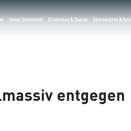
en
Unser Simmental
Erlebnisse & Touren
Übernachten & Kuli
lmassiv entgegen