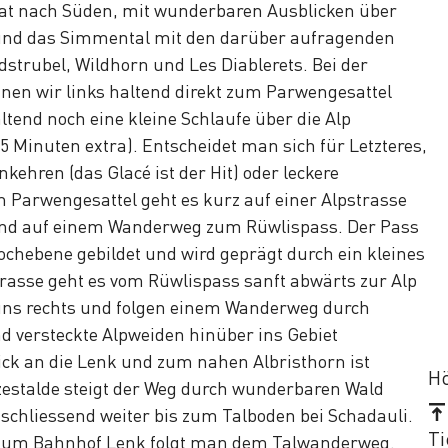
at nach Süden, mit wunderbaren Ausblicken über
und das Simmental mit den darüber aufragenden
strubel, Wildhorn und Les Diablerets. Bei der
en wir links haltend direkt zum Parwengesattel
ltend noch eine kleine Schlaufe über die Alp
 Minuten extra). Entscheidet man sich für Letzteres,
kehren (das Glacé ist der Hit) oder leckere
 Parwengesattel geht es kurz auf einer Alpstrasse
und auf einem Wanderweg zum Rüwlispass. Der Pass
Hochebene gebildet und wird geprägt durch ein kleines
rasse geht es vom Rüwlispass sanft abwärts zur Alp
 uns rechts und folgen einem Wanderweg durch
 versteckte Alpweiden hinüber ins Gebiet
ick an die Lenk und zum nahen Albristhorn ist
Hö
zestalde steigt der Weg durch wunderbaren Wald
schliessend weiter bis zum Talboden bei Schadauli.
Ti
is zum Bahnhof Lenk folgt man dem Talwanderweg.