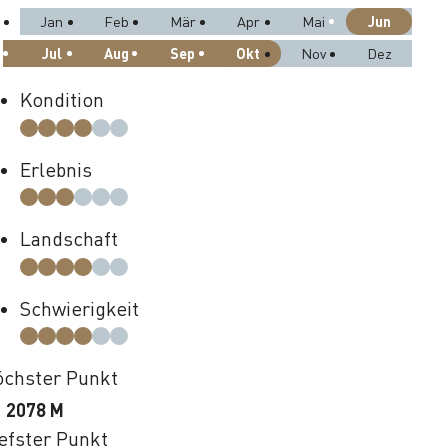
Jun
Jan
Feb
Mär
Apr
Mai
Jul
Aug
Sep
Okt
Nov
Dez
Kondition
Erlebnis
Landschaft
Schwierigkeit
chster Punkt
2078 M
efster Punkt