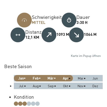
Schwierigkeit
Dauer
MITTEL
3:30 H
Distanz
1093 M
1064 M
12,1 KM
Karte im Popup öffnen
Beste Saison
Jan
Feb
Mär
Apr
Mai
Jun
Jul
Aug
Sep
Okt
Nov
Dez
Kondition