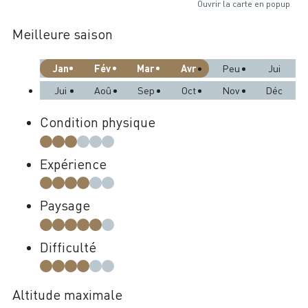
Ouvrir la carte en popup
Meilleure saison
Jan
Fév
Mar
Avr
Peu
Jui
Jui
Aoû
Sep
Oct
Nov
Déc
Condition physique
Expérience
Paysage
Difficulté
Altitude maximale