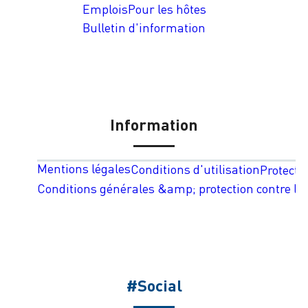
Emplois
Pour les hôtes
Bulletin d'information
Information
Mentions légales
Conditions d'utilisation
Protecti
Conditions générales &amp; protection contre les
#Social