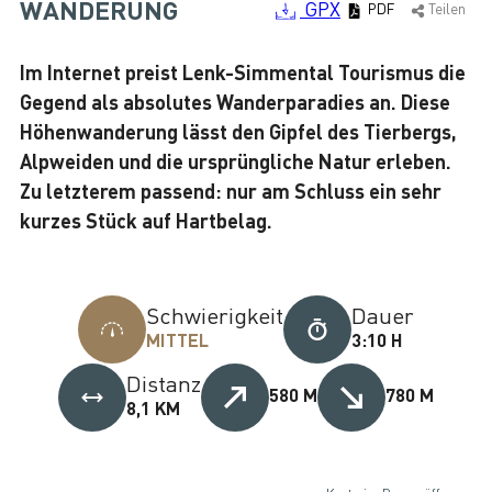
WANDERUNG
GPX
PDF
Teilen
Im Internet preist Lenk-Simmental Tourismus die
Gegend als absolutes Wanderparadies an. Diese
Höhenwanderung lässt den Gipfel des Tierbergs,
Alpweiden und die ursprüngliche Natur erleben.
Zu letzterem passend: nur am Schluss ein sehr
kurzes Stück auf Hartbelag.
Schwierigkeit
Dauer
MITTEL
3:10 H
Distanz
580 M
780 M
8,1 KM