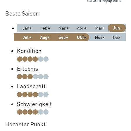
Karte im Popup öffnen
Beste Saison
Jun
Jan
Feb
Mär
Apr
Mai
Jul
Aug
Sep
Okt
Nov
Dez
Kondition
Erlebnis
Landschaft
Schwierigkeit
Höchster Punkt