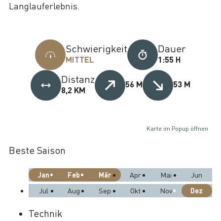
Langlauferlebnis.
Schwierigkeit
Dauer
MITTEL
1:55 H
Distanz
56 M
53 M
8,2 KM
Karte im Popup öffnen
Beste Saison
Jan
Feb
Mär
Apr
Mai
Jun
Dez
Jul
Aug
Sep
Okt
Nov
Technik