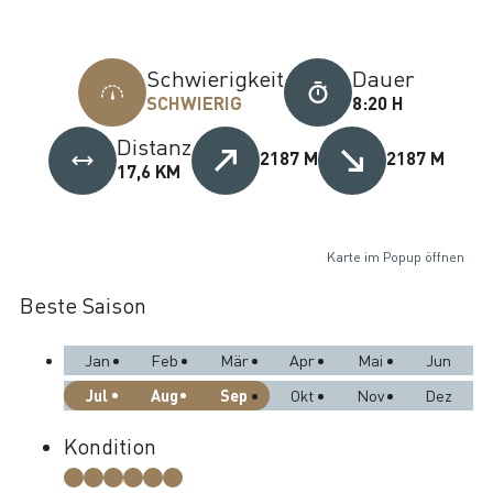
Schwierigkeit
Dauer
SCHWIERIG
8:20 H
Distanz
2187 M
2187 M
17,6 KM
Karte im Popup öffnen
Beste Saison
Jan
Feb
Mär
Apr
Mai
Jun
Jul
Aug
Sep
Okt
Nov
Dez
Kondition