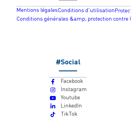
Mentions légales
Conditions d'utilisation
Protecti
Conditions générales &amp; protection contre les
#Social
Facebook
Instagram
Youtube
LinkedIn
TikTok