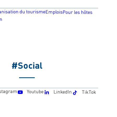
anisation du tourisme
Emplois
Pour les hôtes
on
#Social
stagram
Youtube
LinkedIn
TikTok