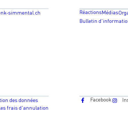
Réactions
Médias
enk-simmental.ch
Org
Bulletin d'informati
Facebook
In
tion des données
es frais d'annulation