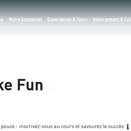
ns
Notre Simmental
Experiences & Tours
Hébergement & Cul
ke Fun
ouce - inscrivez-vous au cours et savourez le succès