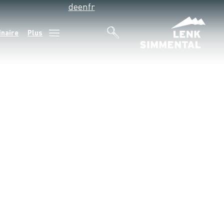
de
en
fr
inaire
Plus