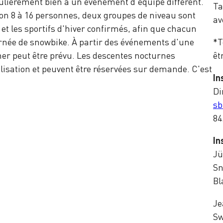
culièrement bien à un événement d'équipe différent.
Ta
ron 8 à 16 personnes, deux groupes de niveau sont
av
et les sportifs d'hiver confirmés, afin que chacun
urnée de snowbike. À partir des événements d'une
*T
er peut être prévu. Les descentes nocturnes
êt
lisation et peuvent être réservées sur demande. C'est
In
Di
sb
84
In
Jü
Sn
Bl
Je
Sw