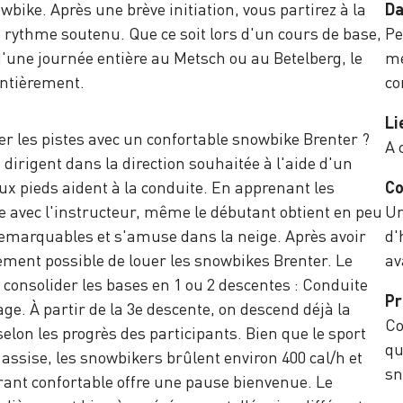
owbike. Après une brève initiation, vous partirez à la
Da
 rythme soutenu. Que ce soit lors d'un cours de base,
Pe
'une journée entière au Metsch ou au Betelberg, le
mé
entièrement.
co
Li
er les pistes avec un confortable snowbike Brenter ?
A 
dirigent dans la direction souhaitée à l'aide d'un
aux pieds aident à la conduite. En apprenant les
Co
e avec l'instructeur, même le débutant obtient en peu
Un
remarquables et s'amuse dans la neige. Après avoir
d'
alement possible de louer les snowbikes Brenter. Le
av
consolider les bases en 1 ou 2 descentes : Conduite
Pr
age. À partir de la 3e descente, on descend déjà la
Co
elon les progrès des participants. Bien que le sport
qu
 assise, les snowbikers brûlent environ 400 cal/h et
sn
rant confortable offre une pause bienvenue. Le