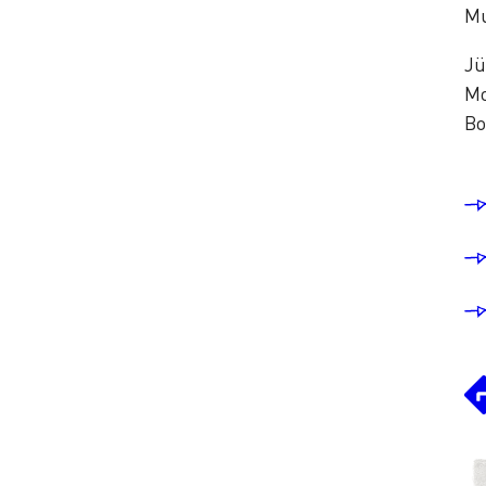
Mu
Jü
Mo
Bo